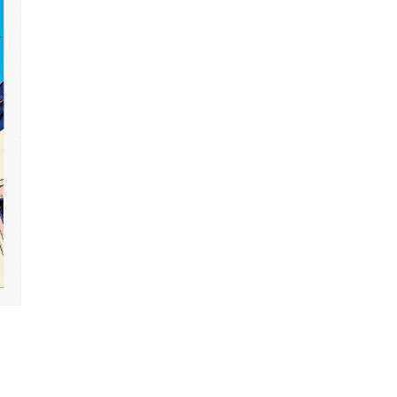
(5)
を
開
く