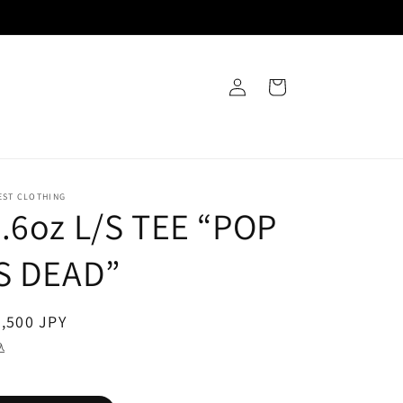
ロ
カ
グ
ー
イ
ト
ン
EST CLOTHING
.6oz L/S TEE “POP
IS DEAD”
通
,500 JPY
常
込
価
格