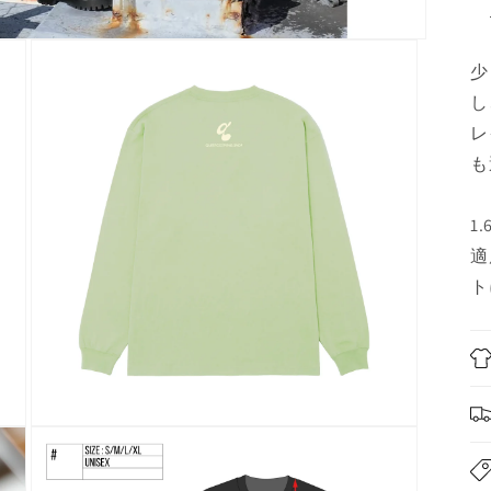
少
し
レ
も
1
適
ト
モ
ー
ダ