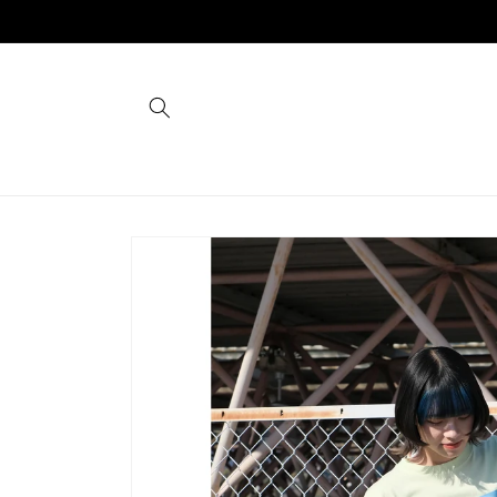
コンテ
ンツに
進む
商品情
報にス
キップ