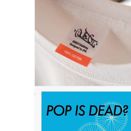
ル
で
メ
デ
ィ
ア
(2)
を
開
く
モ
ー
ダ
ル
で
メ
デ
ィ
ア