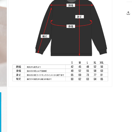
ル
で
メ
デ
ィ
ア
(3)
を
開
く
モ
ー
ダ
ル
で
メ
デ
ィ
ア