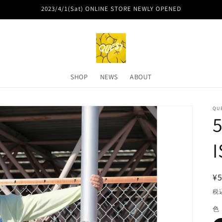
2023/4/1(Sat) ONLINE STORE NEWLY OPENED
SHOP
NEWS
ABOUT
QU
5
¥5
税
色