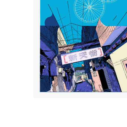
(4)
を
開
く
モ
ー
ダ
ル
で
メ