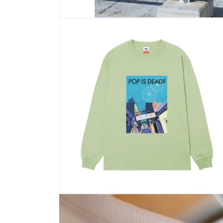
モ
ー
ダ
ル
で
メ
デ
ィ
ア
(1)
を
開
く
モ
ー
ダ