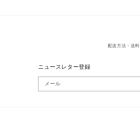
デ
ィ
ア
(6)
を
開
く
配送方法・送料
ニュースレター登録
メール