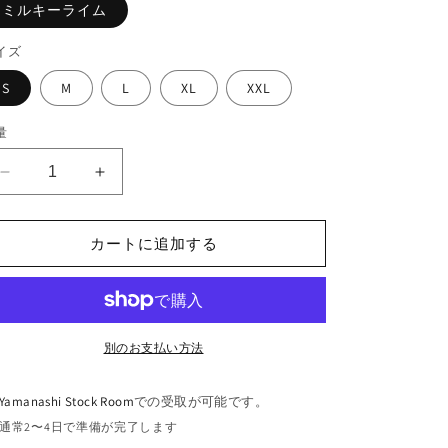
ミルキーライム
イズ
S
M
L
XL
XXL
量
5.6oz
5.6oz
L/S
L/S
TEE
TEE
“POP
“POP
カートに追加する
IS
IS
DEAD”の
DEAD”の
数
数
量
量
別のお支払い方法
を
を
減
増
Yamanashi Stock Room
での受取が可能です。
ら
や
通常2〜4日で準備が完了します
す
す