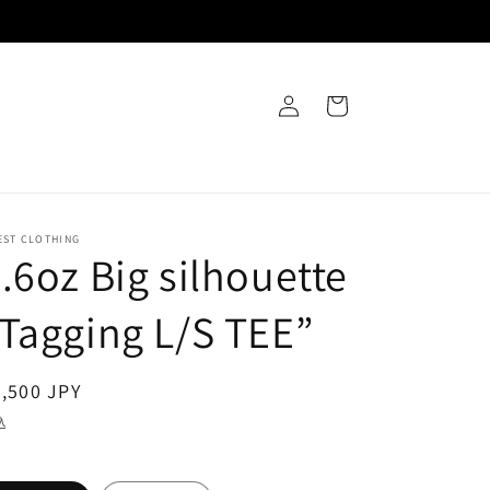
ロ
カ
グ
ー
イ
ト
ン
EST CLOTHING
.6oz Big silhouette
Tagging L/S TEE”
通
,500 JPY
常
込
価
格