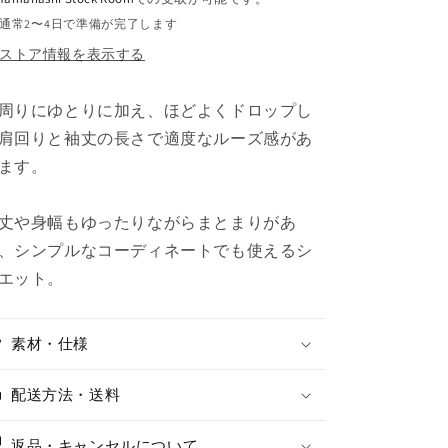
ら
や
通常2〜4日で準備が完了します
す
す
ストア情報を表示する
周りにゆとりに加え、
ほどよくドロップし
肩回りと袖丈の長さで
適度なルーズ感があ
ます。
丈や身幅もゆったりながらまとまりがあ
、
シンプルなコーディネートでも使えるシ
エット。
素材・仕様
配送方法・送料
返品・キャンセルについて