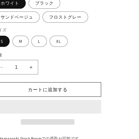
ホワイト
ブラック
サンドベージュ
フロストグレー
イズ
S
M
L
XL
量
5.6oz
5.6oz
Big
Big
silhouette
silhouette
“Tagging
“Tagging
カートに追加する
L/S
L/S
TEE”の
TEE”の
数
数
量
量
を
を
減
増
Yamanashi Stock Room
での受取が可能です。