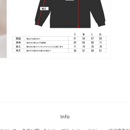
(8)
を
開
く
モ
ー
ダ
ル
で
メ
デ
ィ
ア
(10)
を
Info
開
く