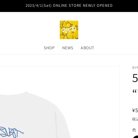
2023/4/1(Sat) ONLINE STORE NEWLY OPENED
SHOP
NEWS
ABOUT
QU
5
“
¥5
税
色