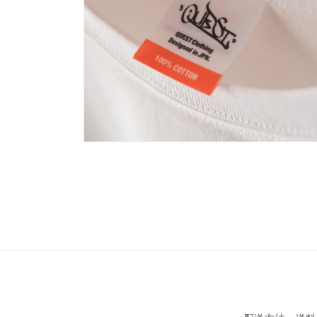
(6)
を
開
く
モ
ー
ダ
ル
で
メ
デ
ィ
ア
(9)
を
開
く