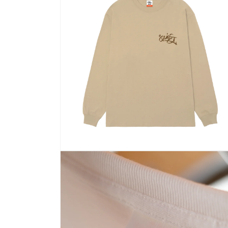
ル
で
メ
デ
ィ
ア
(2)
を
開
く
モ
ー
ダ
ル
で
メ
デ
ィ
ア