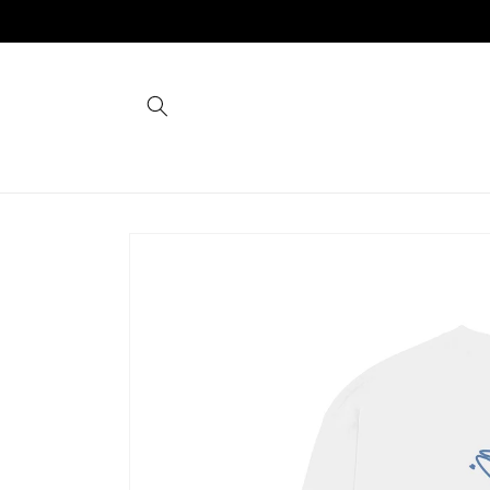
コンテ
ンツに
進む
商品情
報にス
キップ