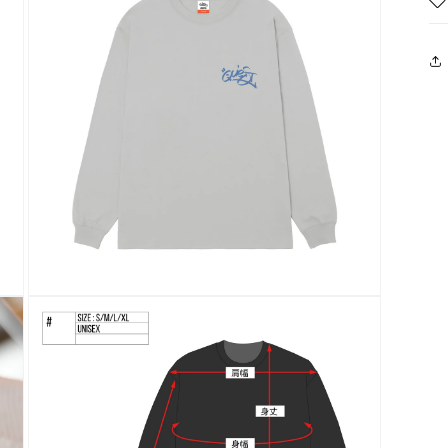
ル
で
メ
デ
ィ
ア
(4)
を
開
く
モ
ー
ダ
ル
で
メ
デ
ィ
ア