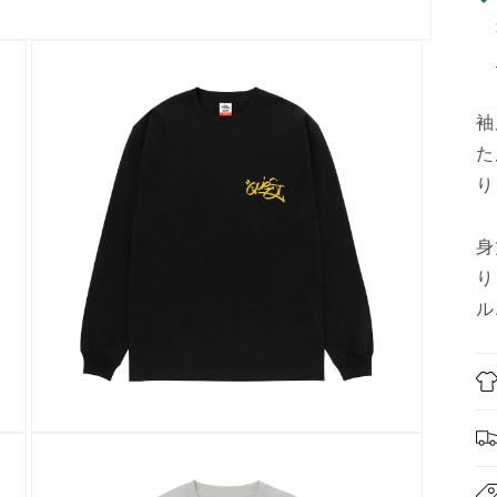
袖
た
り
身
り
ル
モ
ー
ダ