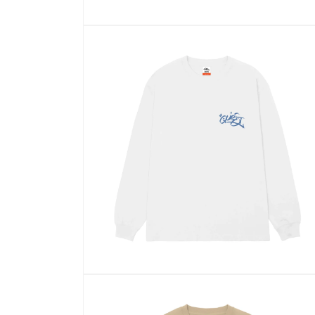
モ
ー
ダ
ル
で
メ
デ
ィ
ア
(1)
を
開
く
モ
ー
ダ