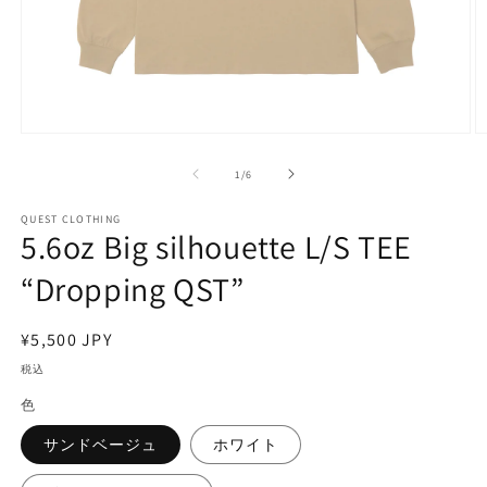
モ
ー
の
1
/
6
ダ
ル
で
QUEST CLOTHING
5.6oz Big silhouette L/S TEE
メ
デ
“Dropping QST”
ィ
ア
(1)
(2
を
通
¥5,500 JPY
開
常
税込
く
価
色
格
サンドベージュ
ホワイト