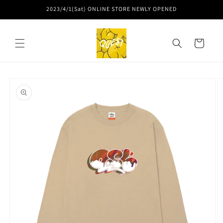
コンテ
2023/4/1(Sat) ONLINE STORE NEWLY OPENED
ンツに
進む
カ
ー
ト
商品情
報にス
キップ