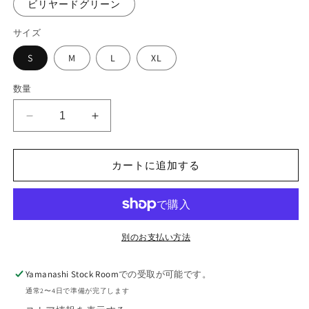
ビリヤードグリーン
サイズ
S
M
L
XL
数量
5.6oz
5.6oz
Big
Big
silhouette
silhouette
L/S
L/S
カートに追加する
TEE
TEE
“Dropping
“Dropping
QST”
QST”
の
の
別のお支払い方法
数
数
量
量
を
を
Yamanashi Stock Room
での受取が可能です。
減
増
通常2〜4日で準備が完了します
ら
や