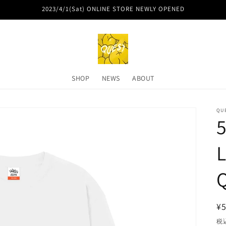
2023/4/1(Sat) ONLINE STORE NEWLY OPENED
SHOP
NEWS
ABOUT
QU
5
L
¥5
税