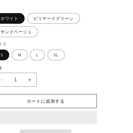
価
格
ホワイト
ビリヤードグリーン
サンドベージュ
イズ
S
M
L
XL
量
5.6oz
5.6oz
Big
Big
silhouette
silhouette
L/S
L/S
カートに追加する
TEE
TEE
“Dropping
“Dropping
QST”の
QST”の
数
数