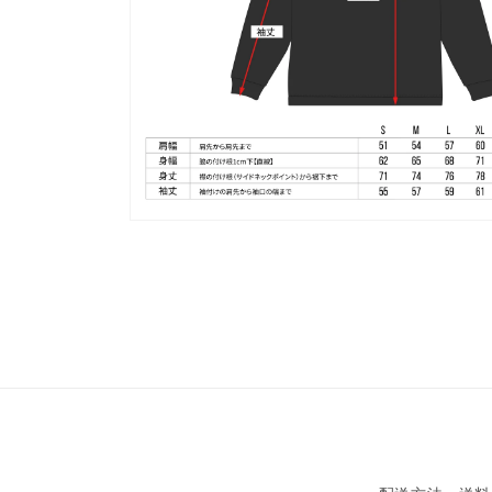
(6)
を
開
く
モ
ー
ダ
ル
で
メ
デ
ィ
ア
(8)
を
開
く