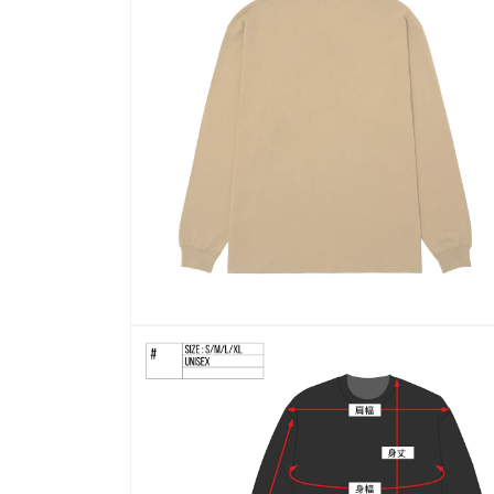
ル
で
メ
デ
ィ
ア
(2)
を
開
く
モ
ー
ダ
ル
で
メ
デ
ィ
ア