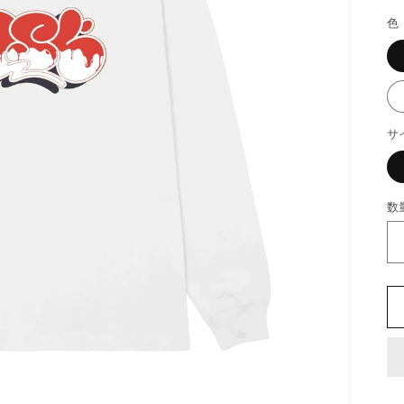
色
サ
数