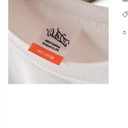
ル
で
メ
デ
ィ
ア
(4)
を
開
く
モ
ー
ダ
ル
で
メ
デ
ィ
ア