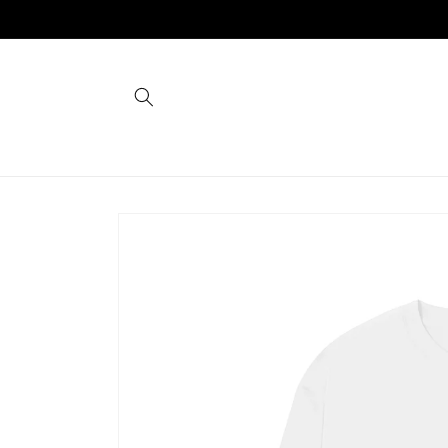
コンテ
ンツに
進む
商品情
報にス
キップ