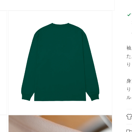
袖
た
り
身
り
ル
モ
ー
ダ