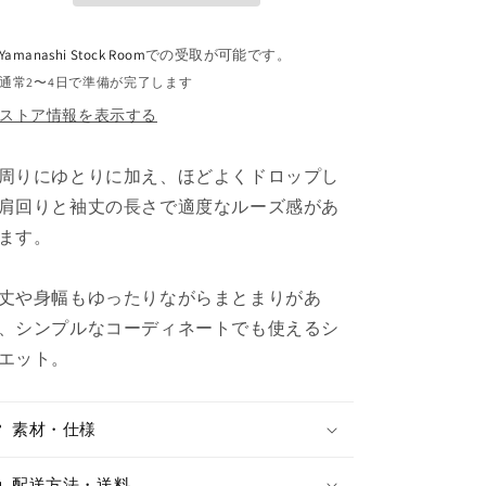
量
量
を
を
Yamanashi Stock Room
での受取が可能です。
減
増
ら
や
通常2〜4日で準備が完了します
す
す
ストア情報を表示する
周りにゆとりに加え、
ほどよくドロップし
肩回りと袖丈の長さで
適度なルーズ感があ
ます。
丈や身幅もゆったりながらまとまりがあ
、
シンプルなコーディネートでも使えるシ
エット。
素材・仕様
配送方法・送料