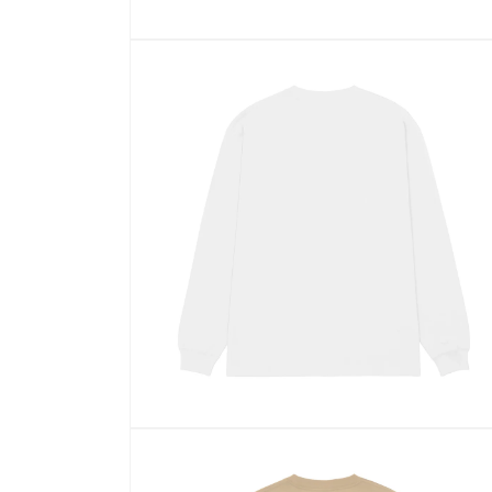
モ
ー
ダ
ル
で
メ
デ
ィ
ア
(1)
を
開
く
モ
ー
ダ