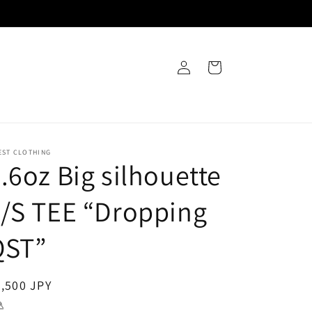
ロ
カ
グ
ー
イ
ト
ン
EST CLOTHING
.6oz Big silhouette
/S TEE “Dropping
QST”
通
,500 JPY
常
込